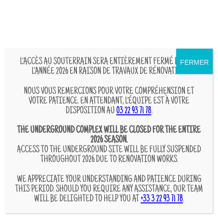
Aller
au
contenu
FERMER
L’ACCÈS AU SOUTERRAIN SERA ENTIÈREMENT FERMÉ DURANT
L’ANNÉE 2026 EN RAISON DE TRAVAUX DE RÉNOVATION.
NOUS VOUS REMERCIONS POUR VOTRE COMPRÉHENSION ET
VOTRE PATIENCE. EN ATTENDANT, L’ÉQUIPE EST À VOTRE
DISPOSITION AU
03 22 93 71 78
.
THE UNDERGROUND COMPLEX WILL BE CLOSED FOR THE ENTIRE
2026 SEASON.
ACCESS TO THE UNDERGROUND SITE WILL BE FULLY SUSPENDED
THROUGHOUT 2026 DUE TO RENOVATION WORKS.
WE APPRECIATE YOUR UNDERSTANDING AND PATIENCE DURING
THIS PERIOD. SHOULD YOU REQUIRE ANY ASSISTANCE, OUR TEAM
WILL BE DELIGHTED TO HELP YOU AT
+33 3 22 93 71 78
.